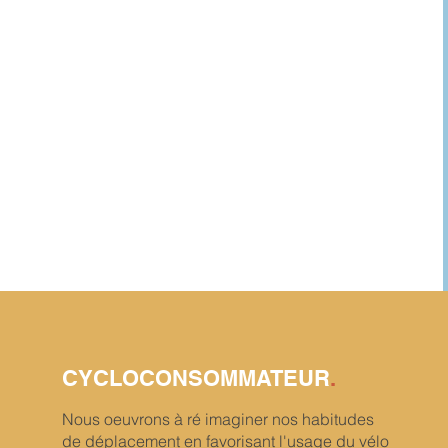
CYCLOCONSOMMATEUR
.
Nous oeuvrons à
ré imaginer
nos habitudes
de déplacement en favorisant l'usage du vélo